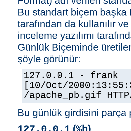
Format) adı verilen stand
Bu standart biçem başka
tarafından da kullanılır v
inceleme yazılımı tarafınd
Günlük Biçeminde üretilen
şöyle görünür:
127.0.0.1 - frank
[10/Oct/2000:13:55:
/apache_pb.gif HTTP
Bu günlük girdisini parça 
(
)
127.0.0.1
%h