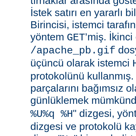
tırnaklar arasında göste
İstek satırı en yararlı bi
Birincisi, istemci taraf
yöntem
’miş. İkinci
GET
dosy
/apache_pb.gif
üçüncü olarak istemci
protokolünü kullanmış. İ
parçalarını bağımsız o
günlüklemek mümkündü
" dizgesi, yön
%U%q %H
dizgesi ve protokolü k