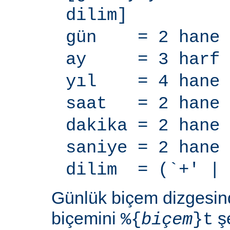
dilim]
gün = 2 hane
ay = 3 harf
yıl = 4 hane
saat = 2 hane
dakika = 2 hane
saniye = 2 hane
dilim = (`+' | 
Günlük biçem dizgesi
biçemini
şe
%{
biçem
}t