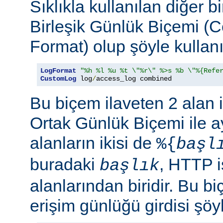
Sıklıkla kullanılan diğer b
Birleşik Günlük Biçemi (
Format) olup şöyle kullanıl
LogFormat
"%h %l %u %t \"%r\" %>s %b \"%{Refe
CustomLog
 log
/
access_log combined
Bu biçem ilaveten 2 alan 
Ortak Günlük Biçemi ile ay
alanların ikisi de
%{
başl
buradaki
, HTTP i
başlık
alanlarından biridir. Bu bi
erişim günlüğü girdisi şöy