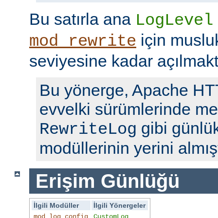
Bu satırla ana
LogLevel
için musl
mod_rewrite
seviyesine kadar açılmakt
Bu yönerge, Apache H
evvelki sürümlerinde me
gibi günlü
RewriteLog
modüllerinin yerini almışt
Erişim Günlüğü
İlgili Modüller
İlgili Yönergeler
mod_log_config
CustomLog