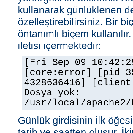
kullanarak günlüklenen de
özelleştirebilirsiniz. Bir 
öntanımlı biçem kullanılır.
iletisi içermektedir:
[Fri Sep 09 10:42:2
[core:error] [pid 3
4328636416] [client
Dosya yok:
/usr/local/apache2/
Günlük girdisinin ilk öğesi 
tarih ve saatten oluşur. İki