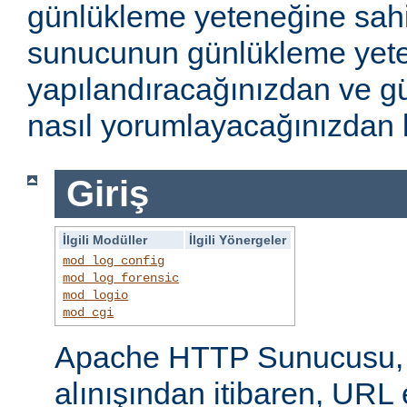
günlükleme yeteneğine sahi
sunucunun günlükleme yete
yapılandıracağınızdan ve gü
nasıl yorumlayacağınızdan b
Giriş
İlgili Modüller
İlgili Yönergeler
mod_log_config
mod_log_forensic
mod_logio
mod_cgi
Apache HTTP Sunucusu, i
alınışından itibaren, URL 