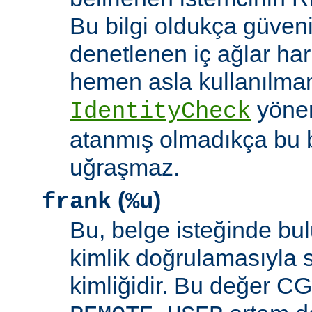
Bu bilgi oldukça güveni
denetlenen iç ağlar ha
hemen asla kullanılmam
yöne
IdentityCheck
atanmış olmadıkça bu 
uğraşmaz.
(
)
frank
%u
Bu, belge isteğinde bu
kimlik doğrulamasıyla 
kimliğidir. Bu değer CGI