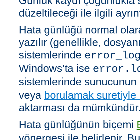
Günlük kaydı çoğunlukla 
düzeltileceği ile ilgili ayrınt
Hata günlüğü normal olar
yazılır (genellikle, dosyan
sistemlerinde
error_lo
Windows’ta ise
error.l
sistemlerinde sunucunun 
veya
borulamak suretiyle
aktarması da mümkündür
Hata günlüğünün biçemi
yönergesi ile belirlenir. B