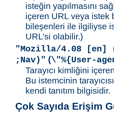
isteğin yapılmasını sağ
içeren URL veya istek b
bileşenleri ile ilgiliyse
URL’si olabilir.)
"Mozilla/4.08 [en] 
(
;Nav)"
\"%{User-age
Tarayıcı kimliğini içere
Bu istemcinin tarayıcıs
kendi tanıtım bilgisidir.
Çok Sayıda Erişim 