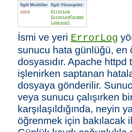
İlgili Modüller
İlgili Yönergeler
core
ErrorLog
ErrorLogFormat
LogLevel
İsmi ve yeri
yön
ErrorLog
sunucu hata günlüğü, en 
dosyasıdır. Apache httpd t
işlenirken saptanan hatalar
dosyaya gönderilir. Sunuc
veya sunucu çalışırken bi
karşılaşıldığında, neyin yan
öğrenmek için bakılacak il