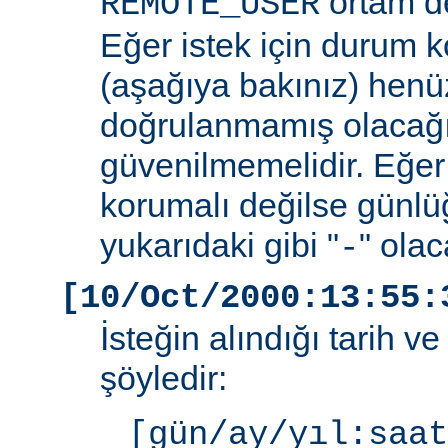
ortam de
REMOTE_USER
Eğer istek için durum 
(aşağıya bakınız) henüz
doğrulanmamış olacağ
güvenilmemelidir. Eğer
korumalı değilse günlü
yukarıdaki gibi "
" olac
-
[10/Oct/2000:13:55:
İsteğin alındığı tarih v
şöyledir:
[gün/ay/yıl:saat