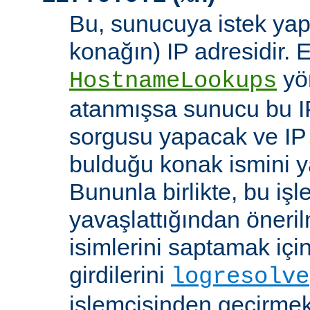
Bu, sunucuya istek yap
konağın) IP adresidir. 
yö
HostnameLookups
atanmışsa sunucu bu I
sorgusu yapacak ve IP 
bulduğu konak ismini y
Bununla birlikte, bu i
yavaşlattığından öneri
isimlerini saptamak için
girdilerini
logresolve
işlemcisinden geçirmek