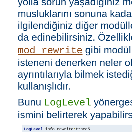
yolla sorun yaşadığınız mo
musluklarını sonuna kadar 
ilgilendiğiniz diğer modüller
da edinebilirsiniz. Özellik
gibi modül
mod_rewrite
isteneni denerken neler olu
ayrıntılarıyla bilmek iste
kullanışlıdır.
Bunu
yönerge
LogLevel
ismini belirterek yapabilirs
LogLevel
 info rewrite
:
trace5