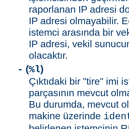
raporlanan IP adresi d
IP adresi olmayabilir. 
istemci arasında bir ve
IP adresi, vekil sunucu
olacaktır.
(
)
-
%l
Çıktıdaki bir "tire" imi i
parçasının mevcut olma
Bu durumda, mevcut ol
makine üzerinde
iden
belirlenen istemcinin R