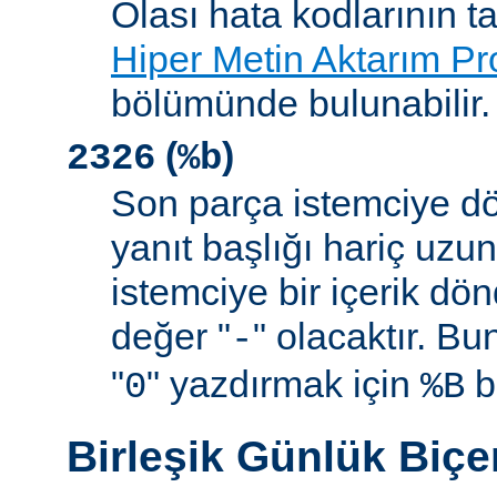
Olası hata kodlarının t
Hiper Metin Aktarım Pr
bölümünde bulunabilir.
(
)
2326
%b
Son parça istemciye d
yanıt başlığı hariç uzu
istemciye bir içerik d
değer "
" olacaktır. B
-
"
" yazdırmak için
be
0
%B
Birleşik Günlük Biç