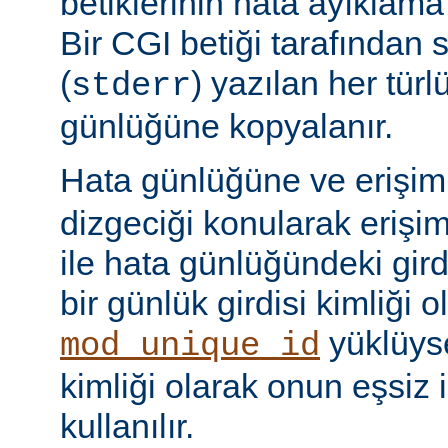
betiklerinin hata ayıklama ç
Bir CGI betiği tarafından 
(
) yazılan her tür
stderr
günlüğüne kopyalanır.
Hata günlüğüne ve erişi
dizgeciği konularak erişi
ile hata günlüğündeki girdi
bir günlük girdisi kimliği ol
yüklüyse
mod_unique_id
kimliği olarak onun eşsiz i
kullanılır.