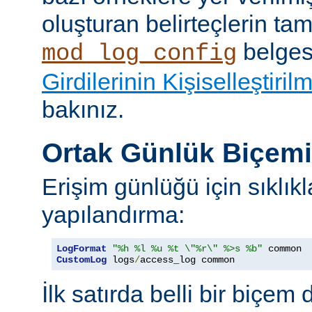
oluşturan belirteçlerin tam 
belges
mod_log_config
Girdilerinin Kişiselleştiril
bakınız.
Ortak Günlük Biçem
Erişim günlüğü için sıklıkl
yapılandırma:
LogFormat
"%h %l %u %t \"%r\" %>s %b"
CustomLog
 logs
/
access_log common
İlk satırda belli bir biçem 