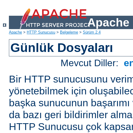
Apache 
Apache
>
HTTP Sunucusu
>
Belgeleme
>
Sürüm 2.4
Günlük Dosyaları
Mevcut Diller:
e
Bir HTTP sunucusunu veriml
yönetebilmek için oluşabile
başka sunucunun başarımı v
da bazı geri bildirimler alm
HTTP Sunucusu çok kapsaml