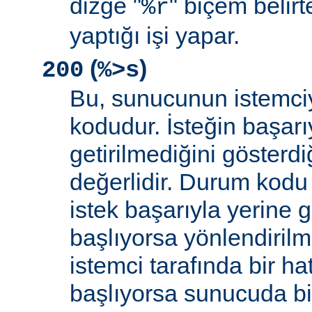
dizge "
" biçem belirt
%r
yaptığı işi yapar.
(
)
200
%>s
Bu, sunucunun istemci
kodudur. İsteğin başarıy
getirilmediğini gösterdiğ
değerlidir. Durum kodu 
istek başarıyla yerine get
başlıyorsa yönlendirilmi
istemci tarafında bir ha
başlıyorsa sunucuda bi