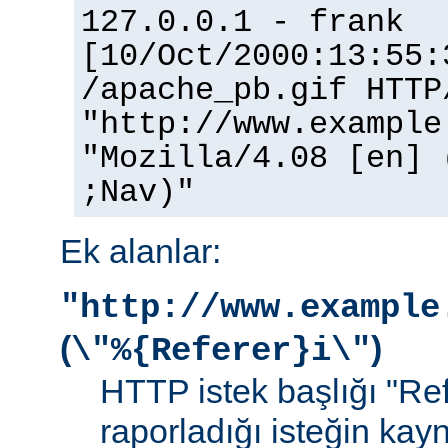
127.0.0.1 - frank
[10/Oct/2000:13:55:
/apache_pb.gif HTTP
"http://www.example
"Mozilla/4.08 [en] 
;Nav)"
Ek alanlar:
"http://www.example
(
)
\"%{Referer}i\"
HTTP istek başlığı "Ref
raporladığı isteğin kay