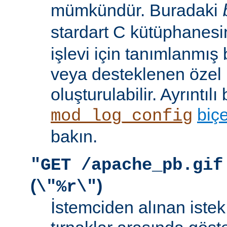
mümkündür. Buradaki
stardart C kütüphanes
işlevi için tanımlanmış 
veya desteklenen özel b
oluşturulabilir. Ayrıntılı 
biç
mod_log_config
bakın.
"GET /apache_pb.gif
(
)
\"%r\"
İstemciden alınan istek s