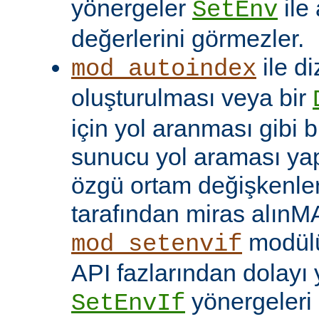
yönergeler
ile
SetEnv
değerlerini görmezler.
ile di
mod_autoindex
oluşturulması veya bir
için yol aranması gibi b
sunucu yol araması yap
özgü ortam değişkenleri
tarafından miras alınM
modülü
mod_setenvif
API fazlarından dolayı y
yönergeleri 
SetEnvIf