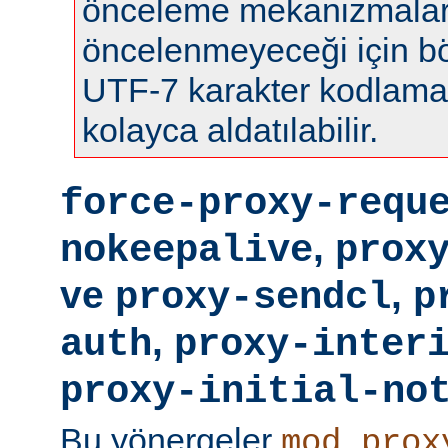
önceleme mekanizmalar
öncelenmeyeceği için böy
UTF-7 karakter kodlamas
kolayca aldatılabilir.
force-proxy-requ
,
nokeepalive
prox
ve
,
proxy-sendcl
p
,
auth
proxy-inter
proxy-initial-no
Bu yönergeler
mod_prox