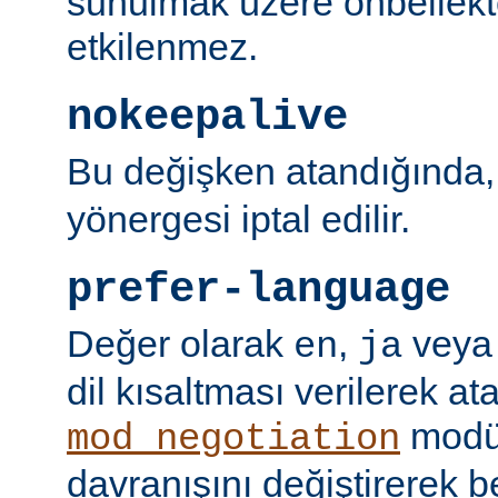
sunulmak üzere önbellekt
etkilenmez.
nokeepalive
Bu değişken atandığında
yönergesi iptal edilir.
prefer-language
Değer olarak
,
vey
en
ja
dil kısaltması verilerek a
modü
mod_negotiation
davranışını değiştirerek bel