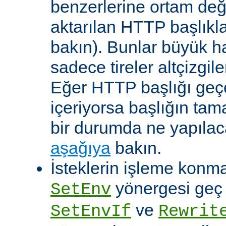
benzerlerine ortam değ
aktarılan HTTP başlıkla
bakın). Bunlar büyük h
sadece tireler altçizgil
Eğer HTTP başlığı geçe
içeriyorsa başlığın tam
bir durumda ne yapılac
aşağıya
bakın.
İsteklerin işleme konma
yönergesi geç ça
SetEnv
ve
SetEnvIf
Rewrit