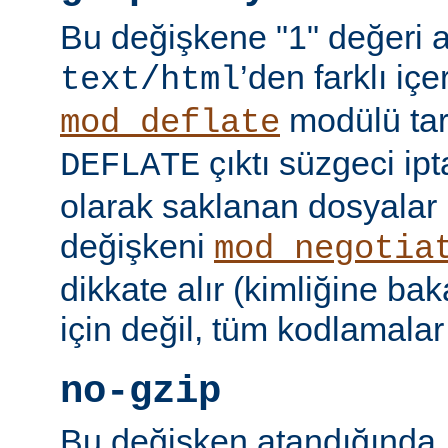
Bu değişkene "1" değeri 
’den farklı içer
text/html
modülü tar
mod_deflate
çıktı süzgeci ipta
DEFLATE
olarak saklanan dosyalar 
değişkeni
mod_negotia
dikkate alır (kimliğine ba
için değil, tüm kodlamalar
no-gzip
Bu değişken atandığında