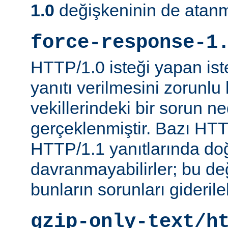
1.0
değişkeninin de atanm
force-response-1
HTTP/1.0 isteği yapan is
yanıtı verilmesini zorunlu 
vekillerindeki bir sorun n
gerçeklenmiştir. Bazı HTT
HTTP/1.1 yanıtlarında do
davranmayabilirler; bu d
bunların sorunları giderileb
gzip-only-text/h