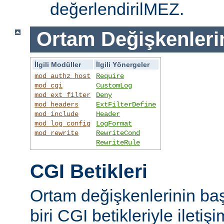
değerlendirilMEZ.
Ortam Değişkenleri
İlgili Modüller
İlgili Yönergeler
mod_authz_host
Require
mod_cgi
CustomLog
mod_ext_filter
Deny
mod_headers
ExtFilterDefine
mod_include
Header
mod_log_config
LogFormat
mod_rewrite
RewriteCond
RewriteRule
CGI Betikleri
Ortam değişkenlerinin ba
biri CGI betikleriyle iletiş