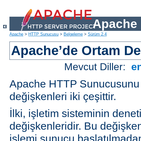
Apache 
Apache
>
HTTP Sunucusu
>
Belgeleme
>
Sürüm 2.4
Apache’de Ortam Değ
Mevcut Diller:
e
Apache HTTP Sunucusunu e
değişkenleri iki çeşittir.
İlki, işletim sisteminin dene
değişkenleridir. Bu değişke
işlemi sunucu başlatılmadan