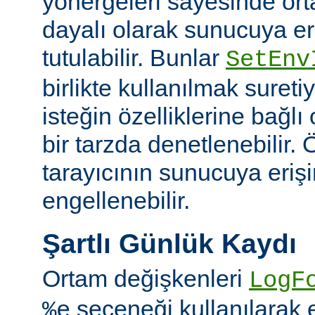
yönergeleri sayesinde or
dayalı olarak sunucuya er
tutulabilir. Bunlar
SetEnv
birlikte kullanılmak suret
isteğin özelliklerine bağl
bir tarzda denetlenebilir. Ö
tarayıcının sunucuya eriş
engellenebilir.
Şartlı Günlük Kaydı
Ortam değişkenleri
LogF
seçeneği kullanılarak 
%e