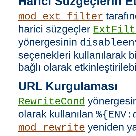
Harici Süzgeçlerin Et
tarafın
mod_ext_filter
harici süzgeçler
ExtFilt
yönergesinin
disableen
seçenekleri kullanılarak 
bağlı olarak etkinleştirilebil
URL Kurgulaması
yönergesi
RewriteCond
olarak kullanılan
%{ENV:
yeniden y
mod_rewrite