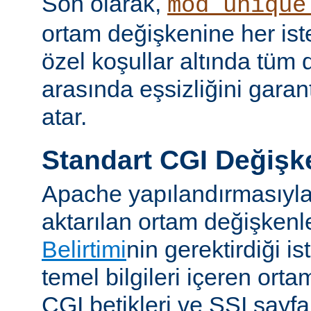
Son olarak,
mod_unique
ortam değişkenine her iste
özel koşullar altında tüm d
arasında eşsizliğini garan
atar.
Standart CGI Değişke
Apache yapılandırmasıyl
aktarılan ortam değişken
Belirtimi
nin gerektirdiği i
temel bilgileri içeren ort
CGI betikleri ve SSI sayf