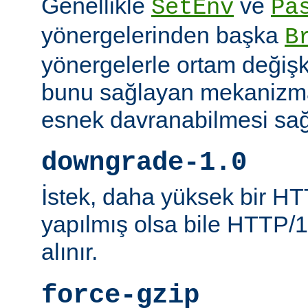
Genellikle
ve
SetEnv
Pa
yönergelerinden başka
B
yönergelerle ortam değişk
bunu sağlayan mekanizmal
esnek davranabilmesi sağl
downgrade-1.0
İstek, daha yüksek bir HT
yapılmış olsa bile HTTP/1.
alınır.
force-gzip