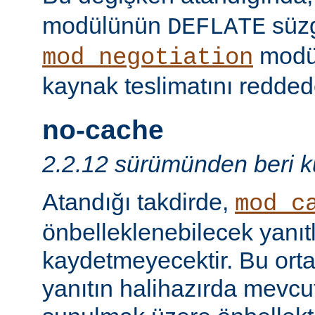
modülünün
süzg
DEFLATE
modü
mod_negotiation
kaynak teslimatını redded
no-cache
2.2.12 sürümünden beri ku
Atandığı takdirde,
mod_c
önbelleklenebilecek yanıtl
kaydetmeyecektir. Bu orta
yanıtın halihazırda mevcut