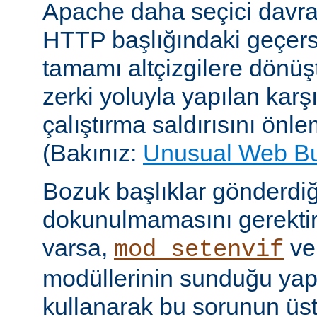
Apache daha seçici davr
HTTP başlığındaki geçersi
tamamı altçizgilere dönüşt
zerki yoluyla yapılan karşı-
çalıştırma saldırısını önle
(Bakınız:
Unusual Web B
Bozuk başlıklar gönderdiğ
dokunulmamasını gerektire
varsa,
v
mod_setenvif
modüllerinin sunduğu yapı
kullanarak bu sorunun üs