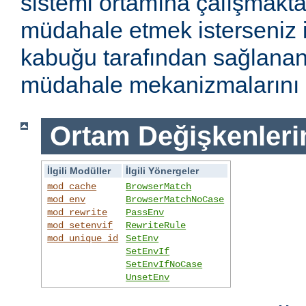
sistemi ortamına çalışmakt
müdahale etmek isterseniz i
kabuğu tarafından sağlanan
müdahale mekanizmalarını k
Ortam Değişkenleri
İlgili Modüller
İlgili Yönergeler
mod_cache
BrowserMatch
mod_env
BrowserMatchNoCase
mod_rewrite
PassEnv
mod_setenvif
RewriteRule
mod_unique_id
SetEnv
SetEnvIf
SetEnvIfNoCase
UnsetEnv