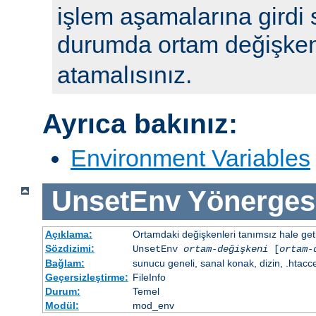
işlem aşamalarına girdi 
durumda ortam değişke
atamalısınız.
Ayrıca bakınız:
Environment Variables
UnsetEnv
Yönerges
Açıklama:
Ortamdaki değişkenleri tanımsız hale getir
Sözdizimi:
UnsetEnv
ortam-değişkeni
[
ortam-
Bağlam:
sunucu geneli, sanal konak, dizin, .htacc
Geçersizleştirme:
FileInfo
Durum:
Temel
Modül:
mod_env