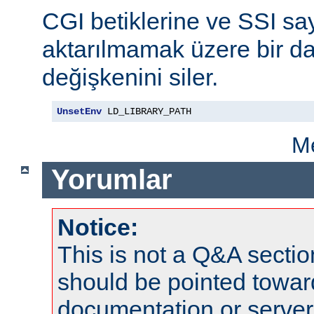
CGI betiklerine ve SSI say
aktarılmamak üzere bir da
değişkenini siler.
UnsetEnv
 LD_LIBRARY_PATH
Me
Yorumlar
Notice:
This is not a Q&A sect
should be pointed towar
documentation or serve