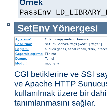
Örnek
PassEnv LD_LIBRARY_
SetEnv
Yönergesi
Açıklama:
Ortam değişkenlerini tanımlar.
Sözdizimi:
SetEnv
ortam-değişkeni
[
değer
]
Bağlam:
sunucu geneli, sanal konak, dizin, .htacc
Geçersizleştirme:
FileInfo
Durum:
Temel
Modül:
mod_env
CGI betiklerine ve SSI sa
ve Apache HTTP Sunucus
kullanılmak üzere bir dahi
tanımlanmasını sağlar.