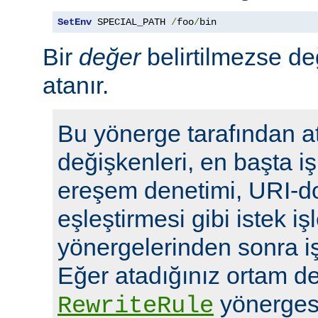
SetEnv
 SPECIAL_PATH 
/
foo
/
bin
Bir
değer
belirtilmezse de
atanır.
Bu yönerge tarafından a
değişkenleri, en başta i
ereşem denetimi, URI-d
eşleştirmesi gibi istek i
yönergelerinden sonra i
Eğer atadığınız ortam de
yönergesi
RewriteRule