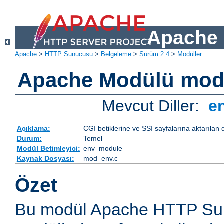
Apache 
Apache
>
HTTP Sunucusu
>
Belgeleme
>
Sürüm 2.4
>
Modüller
Apache Modülü mo
Mevcut Diller:
e
Açıklama:
CGI betiklerine ve SSI sayfalarına aktarılan 
Durum:
Temel
Modül Betimleyici:
env_module
Kaynak Dosyası:
mod_env.c
Özet
Bu modül Apache HTTP Sun