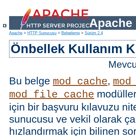
Apache 
Apache
>
HTTP Sunucusu
>
Belgeleme
>
Sürüm 2.4
Önbellek Kullanım K
Mevcut
Bu belge
,
mod_cache
mod
modüller
mod_file_cache
için bir başvuru kılavuzu ni
sunucusu ve vekil olarak ça
hızlandırmak için bilinen so