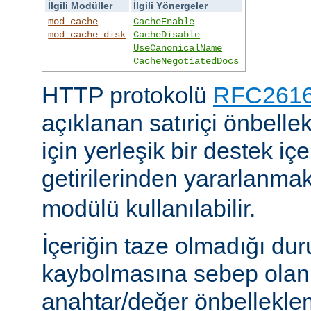
İlgili Modüller
İlgili Yönergeler
mod_cache
CacheEnable
mod_cache_disk
CacheDisable
UseCanonicalName
CacheNegotiatedDocs
HTTP protokolü
RFC2616'
açıklanan satıriçi önbel
için yerleşik bir destek iç
getirilerinden yararlanmak
modülü kullanılabilir.
İçeriğin taze olmadığı du
kaybolmasına sebep olan 
anahtar/değer önbelleklem