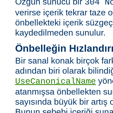
Özgün sunucu bir
304 N
verirse içerik tekrar taze 
önbellekteki içerik süzgeç
kaydedilmeden sunulur.
Önbelleğin Hızlandır
Bir sanal konak birçok fa
adından biri olarak bilindi
yön
UseCanonicalName
atanmışsa önbellekten su
sayısında büyük bir artış 
Bunun sebebi içeriği sun