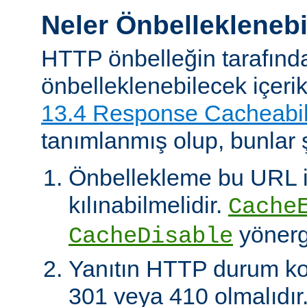
Neler Önbelleklenebi
HTTP önbelleğin tarafınd
önbelleklenebilecek içeri
13.4 Response Cacheabil
tanımlanmış olup, bunlar ş
Önbellekleme bu URL il
kılınabilmelidir.
Cache
yönerg
CacheDisable
Yanıtın HTTP durum ko
301 veya 410 olmalıdır