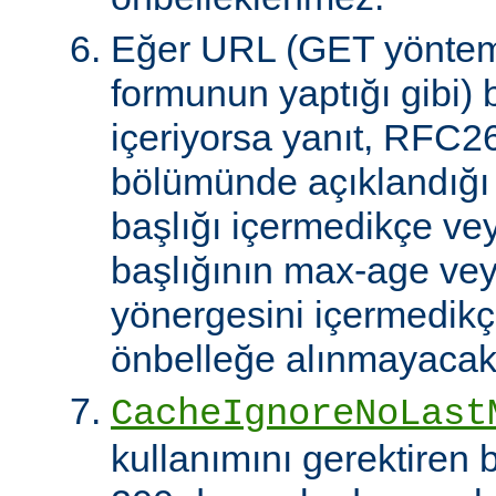
Eğer URL (GET yöntem
formunun yaptığı gibi) 
içeriyorsa yanıt, RFC2
bölümünde açıklandığı g
başlığı içermedikçe ve
başlığının max-age ve
yönergesini içermedikçe
önbelleğe alınmayacakt
CacheIgnoreNoLast
kullanımını gerektiren