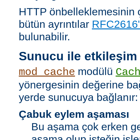
HTTP önbelleklemesinin çal
bütün ayrıntılar
RFC2616'
bulunabilir.
Sunucu ile etkileşim
modülü
mod_cache
Cac
yönergesinin değerine bağl
yerde sunucuya bağlanır:
Çabuk eylem aşaması
Bu aşama çok erken ge
aşama olup isteğin işl