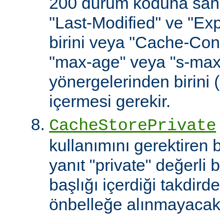
200 durum koduna sahip
"Last-Modified" ve "Exp
birini veya "Cache-Cont
"max-age" veya "s-ma
yönergelerinden birini 
içermesi gerekir.
CacheStorePrivate
kullanımını gerektiren
yanıt "private" değerli 
başlığı içerdiği takdirde
önbelleğe alınmayacakt