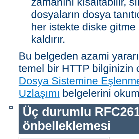
zamanını kısaltabilir, sı
dosyaların dosya tanıtıc
her istekte diske gitme 
kaldırır.
Bu belgeden azami yararı
temel bir HTTP bilginizin
Dosya Sistemine Eşlenm
Uzlaşımı
belgelerini okum
Üç durumlu RFC26
önbelleklemesi