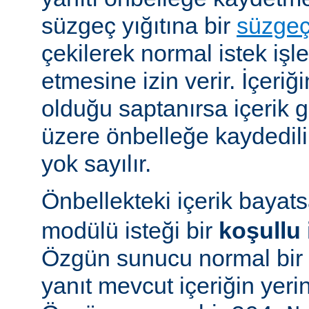
süzgeç yığıtına bir
süzge
çekilerek normal istek iş
etmesine izin verir. İçeriğ
olduğu saptanırsa içerik
üzere önbelleğe kaydedilir
yok sayılır.
Önbellekteki içerik bayat
modülü isteği bir
koşullu 
Özgün sunucu normal bir y
yanıt mevcut içeriğin yeri