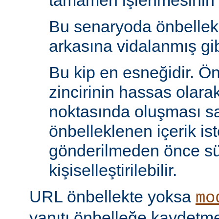
tamamen işlenmesinin s
Bu senaryoda önbelle
arkasına vidalanmış gib
Bu kip en esneğidir. Ö
zincirinin hassas olara
noktasında oluşması sa
önbelleklenen içerik is
gönderilmeden önce s
kişiselleştirilebilir.
URL önbellekte yoksa
mo
yanıtı önbelleğe kaydet