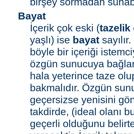
birşey sormadan sunabi
Bayat
İçerik çok eski (
tazelik
yaşlı) ise
bayat
sayılır
böyle bir içeriği iste
özgün sunucuya bağlanı
hala yeterince taze ol
bakmalıdır. Özgün sunu
geçersizse yenisini gön
takdirde, (ideal olanı b
geçerli olduğunu belirte