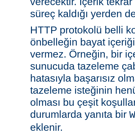
verecektir. İçerik tekra
süreç kaldığı yerden d
HTTP protokolü belli ko
önbelleğin bayat içeriğ
vermez. Örneğin, bir iç
sunucuda tazeleme çab
hatasıyla başarısız olm
tazeleme isteğinin he
olması bu çeşit koşulla
durumlarda yanıta bir
eklenir.