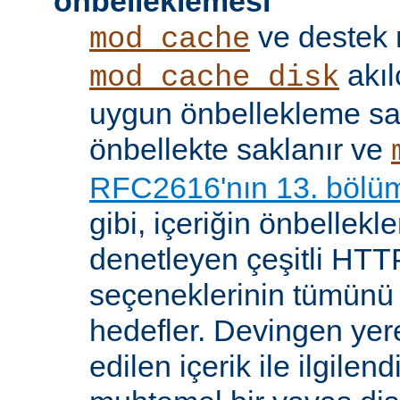
önbelleklemesi
ve destek
mod_cache
akıl
mod_cache_disk
uygun önbellekleme sağl
önbellekte saklanır ve
RFC2616'nın 13. bölü
gibi, içeriğin önbelleklen
denetleyen çeşitli HTTP
seçeneklerinin tümünü
hedefler. Devingen yere
edilen içerik ile ilgile