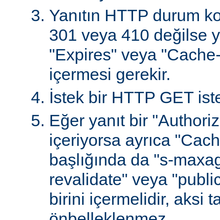
Yanıtın HTTP durum ko
301 veya 410 değilse ya
"Expires" veya "Cache-
içermesi gerekir.
İstek bir HTTP GET iste
Eğer yanıt bir "Authoriz
içeriyorsa ayrıca "Cach
başlığında da "s-maxag
revalidate" veya "publi
birini içermelidir, aksi 
önbelleklenmez.