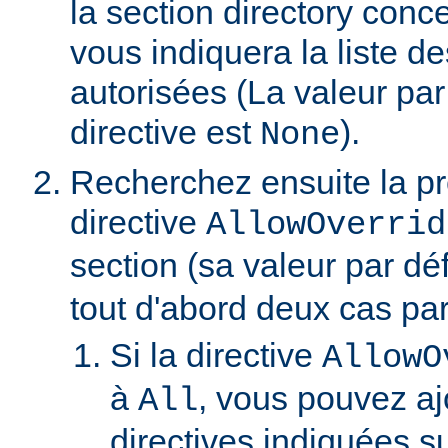
la section directory conc
vous indiquera la liste de
autorisées (La valeur par
directive est
).
None
Recherchez ensuite la p
directive
AllowOverrid
section (sa valeur par dé
tout d'abord deux cas part
Si la directive
AllowO
à
, vous pouvez aj
All
directives indiquées su