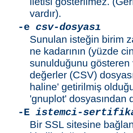
iletisi gösterilmez. (Ge
vardır).
-e
csv-dosyası
Sunulan isteğin birim 
ne kadarının (yüzde ci
sunulduğunu gösteren v
değerler (CSV) dosyası
haline' getirilmiş oldu
'gnuplot' dosyasından d
-E
istemci-sertifik
Bir SSL sitesine bağlan