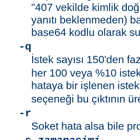
"407 vekilde kimlik do
yanıtı beklenmeden) ba
base64 kodlu olarak su
-q
İstek sayısı 150'den f
her 100 veya %10 istekt
hataya bir işlenen istek
seçeneği bu çıktının ür
-r
Soket hata alsa bile p