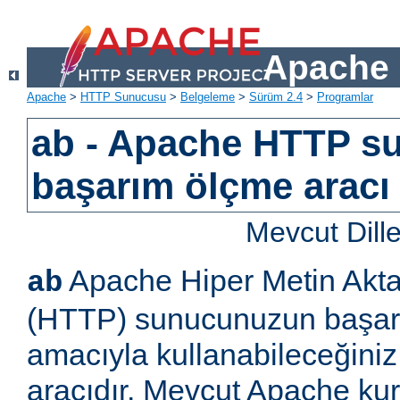
Apache 
Apache
>
HTTP Sunucusu
>
Belgeleme
>
Sürüm 2.4
>
Programlar
ab - Apache HTTP s
başarım ölçme aracı
Mevcut Dill
Apache Hiper Metin Akta
ab
(HTTP) sunucunuzun başar
amacıyla kullanabileceğiniz
aracıdır. Mevcut Apache k