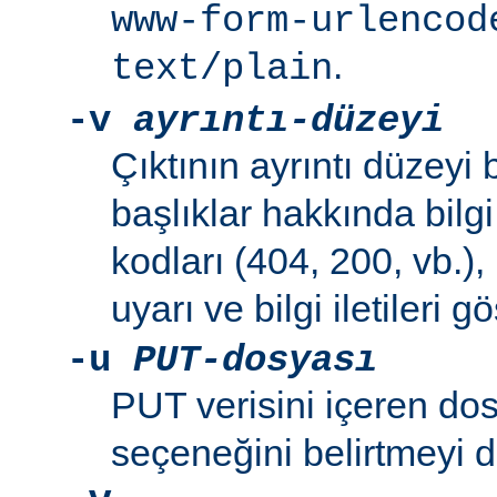
www-form-urlencod
.
text/plain
-v
ayrıntı-düzeyi
Çıktının ayrıntı düzeyi be
başlıklar hakkında bilg
kodları (404, 200, vb.),
uyarı ve bilgi iletileri gös
-u
PUT-dosyası
PUT verisini içeren do
seçeneğini belirtmeyi 