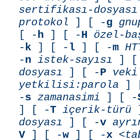
sertifikası-dosyası
protokol
] [ -
g
gnu
[ -
h
] [ -
H
özel-ba
-
k
] [ -
l
] [ -
m
HT
-
n
istek-sayısı
] [
dosyası
] [ -
P
veki
yetkilisi:parola
] 
-
s
zamanasimi
] [ -
] [ -
T
içerik-türü
]
dosyası
] [ -
v
ayrı
V
] [ -
w
] [ -
x
<ta