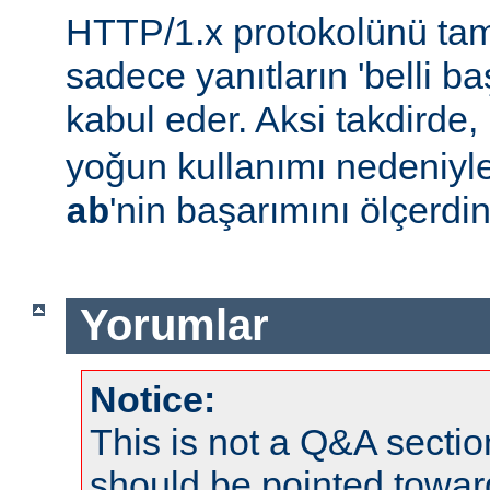
HTTP/1.x protokolünü t
sadece yanıtların 'belli baş
kabul eder. Aksi takdirde,
yoğun kullanımı nedeniyl
'nin başarımını ölçerdin
ab
Yorumlar
Notice:
This is not a Q&A sect
should be pointed towar