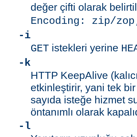
değer çifti olarak belirti
Encoding: zip/zop
-i
istekleri yerine
GET
HE
-k
HTTP KeepAlive (kalıcı 
etkinleştirir, yani tek b
sayıda isteğe hizmet sun
öntanımlı olarak kapalıd
-l