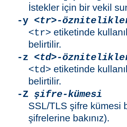
İstekler için bir vekil su
-y
<tr>-öznitelikle
etiketinde kullanı
<tr>
belirtilir.
-z
<td>-öznitelikle
etiketinde kullanı
<td>
belirtilir.
-Z
şifre-kümesi
SSL/TLS şifre kümesi bel
şifrelerine bakınız).