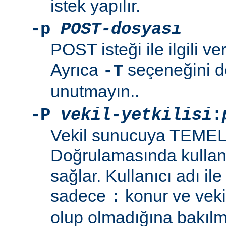
istek yapılır.
-p
POST-dosyası
POST isteği ile ilgili ve
Ayrıca
seçeneğini de
-T
unutmayın..
-P
vekil-yetkilisi
:
Vekil sunucuya TEMEL
Doğrulamasında kullanı
sağlar. Kullanıcı adı il
sadece
konur ve vekil
:
olup olmadığına bakılma