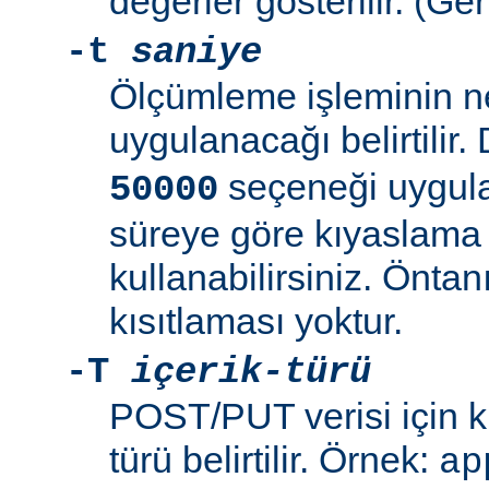
değerler gösterilir. (Ge
-t
saniye
Ölçümleme işleminin n
uygulanacağı belirtilir.
seçeneği uygulan
50000
süreye göre kıyaslam
kullanabilirsiniz. Öntan
kısıtlaması yoktur.
-T
içerik-türü
POST/PUT verisi için ku
türü belirtilir. Örnek:
ap