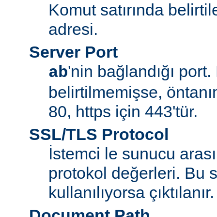
Komut satırında belirt
adresi.
Server Port
'nin bağlandığı port.
ab
belirtilmemişse, öntanım
80, https için 443'tür.
SSL/TLS Protocol
İstemci le sunucu aras
protokol değerleri. Bu
kullanılıyorsa çıktılanır.
Document Path