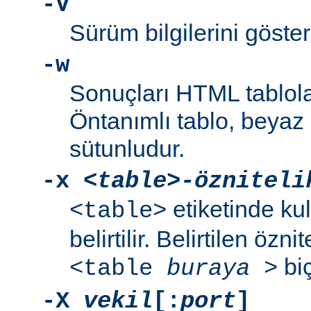
-V
Sürüm bilgilerini gösteri
-w
Sonuçları HTML tablola
Öntanımlı tablo, beyaz a
sütunludur.
-x
<table>-özniteli
etiketinde kul
<table>
belirtilir. Belirtilen özni
biç
<table
buraya
>
-X
vekil
[:
port
]