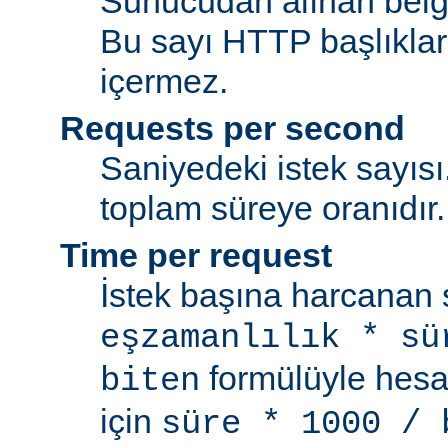
Sunucudan alınan belge
Bu sayı HTTP başlıkları
içermez.
Requests per second
Saniyedeki istek sayısı.
toplam süreye oranıdır.
Time per request
İstek başına harcanan s
eşzamanlılık * sü
formülüyle hesap
biten
için
süre * 1000 / 