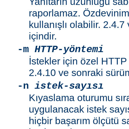
Yanıtarın uzunluğu sabi
raporlamaz. Özdeviniml
kullanışlı olabilir. 2.4.
içindir.
-m
HTTP-yöntemi
İstekler için özel HTTP y
2.4.10 ve sonraki sürüml
-n
istek-sayısı
Kıyaslama oturumu sır
uygulanacak istek sayıs
hiçbir başarım ölçütü 