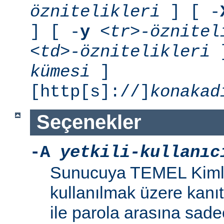
öznitelikleri
] [ -
] [ -
y
<tr>-öznitel
<td>-öznitelikleri
]
kümesi
]
[http[s]://]
konakad
Seçenekler
-A
yetkili-kullanıc
Sunucuya TEMEL Kiml
kullanılmak üzere kanıt 
ile parola arasına sad