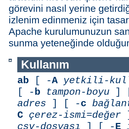
görevini nasıl yerine getirdi
izlenim edinmeniz için tasarl
Apache kurulumunuzun sani
sunma yeteneğinde olduğunu
Kullanım
ab
[ -
A
yetkili-kul
[ -
b
tampon-boyu
] 
adres
] [ -
c
bağlan
C
çerez-ismi=değer
]
csv-dosyası
] [ -
E