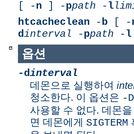
[ -
n
] -
p
path
-
l
lim
htcacheclean
-
b
[ -
d
interval
-
p
path
-
l
옵션
-d
interval
데몬으로 실행하여
inte
청소한다. 이 옵션은
-D
사용할 수 없다. 데몬
면 데몬에게
SIGTERM