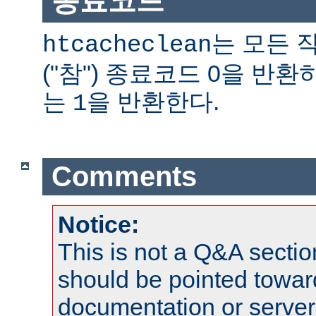
종료코드
는 모든 
htcacheclean
("참") 종료코드 0을 반
는
을 반환한다.
1
Comments
Notice:
This is not a Q&A sect
should be pointed towar
documentation or serve