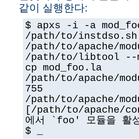
같이 실행한다:
$ apxs -i -a mod_fo
/path/to/instdso.sh
/path/to/apache/mod
/path/to/libtool --
cp mod_foo.la
/path/to/apache/mod
755
/path/to/apache/mod
[/path/to/apache/co
에서 `foo' 모듈을 활
$ _