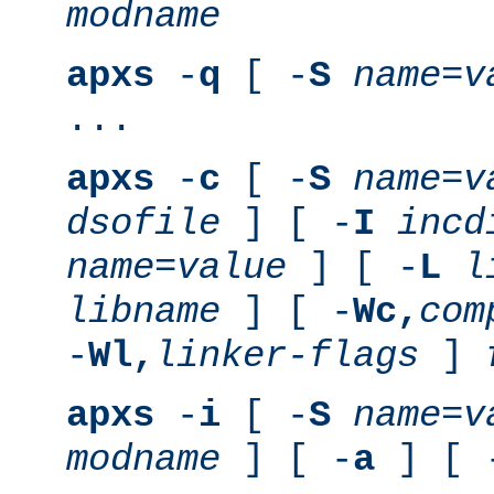
modname
apxs
-
q
[ -
S
name
=
v
...
apxs
-
c
[ -
S
name
=
v
dsofile
] [ -
I
incd
name
=
value
] [ -
L
l
libname
] [ -
Wc,
com
-
Wl,
linker-flags
]
apxs
-
i
[ -
S
name
=
v
modname
] [ -
a
] [ 