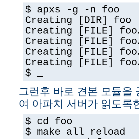
$ apxs -g -n foo
Creating [DIR] foo
Creating [FILE] foo
Creating [FILE] foo
Creating [FILE] foo
Creating [FILE] foo
$ _
그런후 바로 견본 모듈을
여 아파치 서버가 읽도록
$ cd foo
$ make all reload