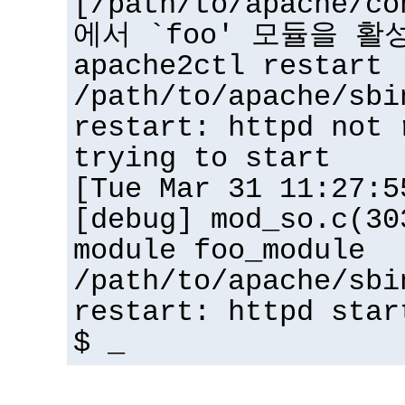
[/path/to/apache/co
에서 `foo' 모듈을 활
apache2ctl restart
/path/to/apache/sbi
restart: httpd not 
trying to start
[Tue Mar 31 11:27:5
[debug] mod_so.c(30
module foo_module
/path/to/apache/sbi
restart: httpd star
$ _