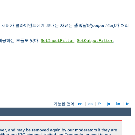
, 서버가 클라이언트에게 보내는 자료는
출력필터(output filter)
가 처리
 제공하는 모듈도 있다.
,
,
SetInputFilter
SetOutputFilter
가능한 언어:
en
|
es
|
fr
|
ja
|
ko
|
tr
ver, and may be removed again by our moderators if they are
ither our IRC channel, #httpd, on Freenode, or sent to our