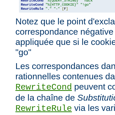
RewriteCond
"%{QUERY_STRING}"
"hack"
RewriteCond
"%{HTTP_COOKIE}"
"!go"
RewriteRule
"."
"-"
[
F
]
Notez que le point d'excl
correspondance négative ; 
appliquée que si le cooki
"go"
Les correspondances dan
rationnelles contenues da
peuvent co
RewriteCond
de la chaîne de
Substitut
via les va
RewriteRule