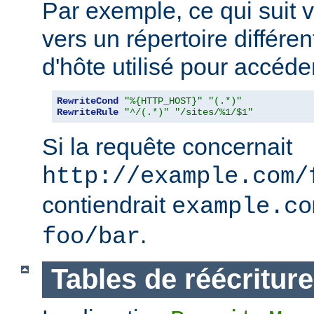
Par exemple, ce qui suit v
vers un répertoire différe
d'hôte utilisé pour accéder
RewriteCond
"%{HTTP_HOST}"
"(.*)"
RewriteRule
"^/(.*)"
"/sites/%1/$1"
Si la requête concernait
http://example.com/
contiendrait
example.co
.
foo/bar
Tables de réécriture