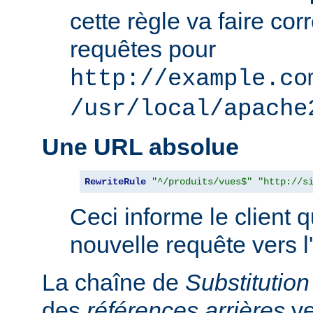
cette règle va faire co
requêtes pour
http://example.co
/usr/local/apache
Une URL absolue
RewriteRule
"^/produits/vues$"
"http://s
Ceci informe le client qu
nouvelle requête vers l
La chaîne de
Substitution
des
références arrières
ve