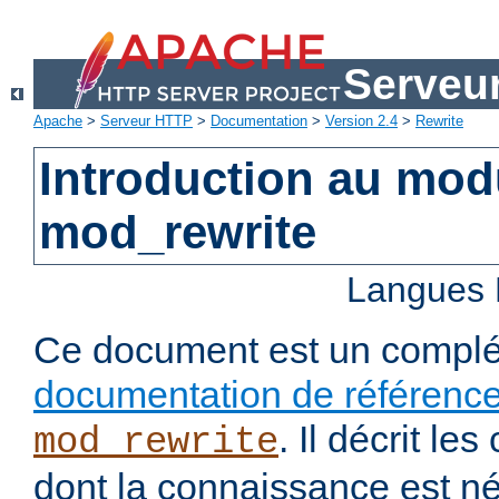
Serveu
Apache
>
Serveur HTTP
>
Documentation
>
Version 2.4
>
Rewrite
Introduction au mo
mod_rewrite
Langues 
Ce document est un complé
documentation de référenc
. Il décrit l
mod_rewrite
dont la connaissance est n