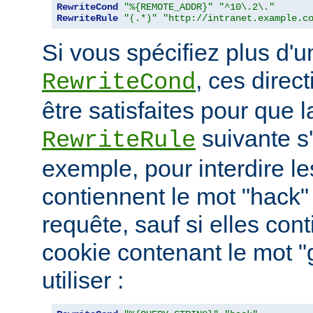
RewriteCond
"%{REMOTE_ADDR}"
"^10\.2\."
RewriteRule
"(.*)"
"http://intranet.example.c
Si vous spécifiez plus d'u
, ces direc
RewriteCond
être satisfaites pour que l
suivante s
RewriteRule
exemple, pour interdire le
contiennent le mot "hack"
requête, sauf si elles con
cookie contenant le mot 
utiliser :