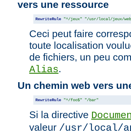
vers une ressource
RewriteRule
"^/jeux"
"/usr/local/jeux/we
Ceci peut faire corres
toute localisation voul
de fichiers, un peu com
.
Alias
Un chemin web vers un
RewriteRule
"^/foo$"
"/bar"
Si la directive
Docume
valeur
/usr/local/a