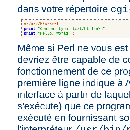
dans votre répertoire
cgi
#!/usr/bin/perl
print
"Content-type: text/html\n\n"
;
print
"Hello, World."
;
Même si Perl ne vous est 
devriez être capable de 
fonctionnement de ce pr
première ligne indique à 
interface à partir de laqu
s'exécute) que ce progra
exécuté en fournissant son
l'interpréteur
/usr/bin/