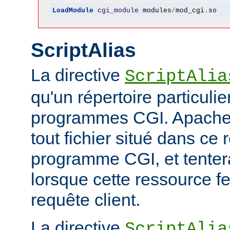
LoadModule
cgi_module
 modules
/
mod_cgi
.
so
ScriptAlias
La directive
ScriptAlia
qu'un répertoire particuli
programmes CGI. Apache
tout fichier situé dans ce 
programme CGI, et tentera
lorsque cette ressource fe
requête client.
La directive
ScriptAlia