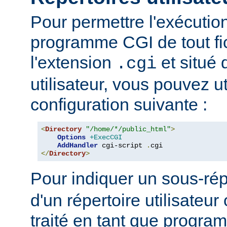
Pour permettre l'exécutio
programme CGI de tout fi
l'extension
et situé 
.cgi
utilisateur, vous pouvez uti
configuration suivante :
<
Directory
"/home/*/public_html"
>
Options
+ExecCGI
AddHandler
 cgi-script 
.
</
Directory
>
Pour indiquer un sous-rép
d'un répertoire utilisateur 
traité en tant que progr