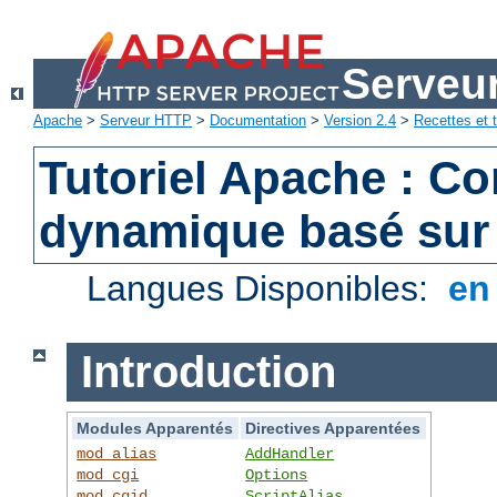
Serveu
Apache
>
Serveur HTTP
>
Documentation
>
Version 2.4
>
Recettes et t
Tutoriel Apache : C
dynamique basé sur
Langues Disponibles:
e
Introduction
Modules Apparentés
Directives Apparentées
mod_alias
AddHandler
mod_cgi
Options
mod_cgid
ScriptAlias