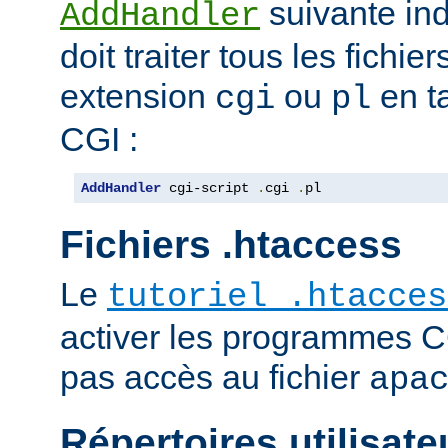
suivante ind
AddHandler
doit traiter tous les fichi
extension
ou
en t
cgi
pl
CGI :
AddHandler
 cgi-script 
.
cgi 
.
pl
Fichiers .htaccess
Le
tutoriel .htacces
activer les programmes C
pas accès au fichier
apa
Répertoires utilisate