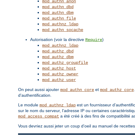
mod_authn_anon
mod_authn_dbd
mod_authn_dbm
mod_authn_file
mod_authnz_ldap
mod_authn_socache
Autorisation (voir la directive
)
Require
mod_authnz_ldap
mod_authz_dbd
mod_authz_dbm
mod_authz_groupfile
mod_authz_host
mod_authz_owner
mod_authz_user
On peut aussi ajouter
et
mod_authn_core
mod_authz_core
d'authentification.
Le module
est un fournisseur d'authentifi
mod_authnz_ldap
sur le nom du serveur, l'adresse IP ou certaines caractéristiq
a été créé à des fins de compatibilité
mod_access_compat
Vous devriez aussi jeter un coup d'oeil au manuel de recette