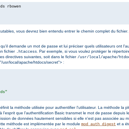
rds rbowen
tables, vous devrez bien entendu entrer le chemin complet du fichier. 
qu'il demande un mot de passe et lui préciser quels utilisateurs ont l'au
 un fichier
. Par exemple, si vous voulez protéger le répertoir
.htaccess
les directives suivantes, soit dans le fichier
/usr/local/apache/htdo
 "/usr/local/apache/htdocs/secret"> :
rds"
éfinit la méthode utilisée pour authentifier l'utilisateur. La méthode la 
à l'esprit que l'authentification Basic transmet le mot de passe depuis le 
mission de données hautement sensibles si elle n'est pas associée au 
ette méthode est implémentée par le module
et a ét
mod_auth_digest