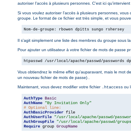
autoriser l'accès à plusieurs personnes. C'est ici qu'intervient
Si vous voulez autoriser l'accès à plusieurs personnes, vous 
groupe. Le format de ce fichier est très simple, et vous pouv
Nom-de-groupe: rbowen dpitts sungo rshersey
Il s'agit simplement une liste des membres du groupe sous l
Pour ajouter un utilisateur à votre fichier de mots de passe pr
htpasswd /usr/local/apache/passwd/passwords d
Vous obtiendrez le même effet qu'auparavant, mais le mot de 
un nouveau fichier de mots de passe)..
Maintenant, vous devez modifier votre fichier
ou l
.htaccess
AuthType
Basic
AuthName
"By Invitation Only"
# Optional line:
AuthBasicProvider
AuthUserFile
"/usr/local/apache/passwd/passwo
AuthGroupFile
"/usr/local/apache/passwd/group
Require
 group 
GroupName