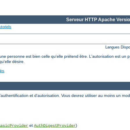
Serveur HTTP Apache Versio
toriels
Langues Dispo
'une personne est bien celle qu'elle prétend être. L'autorisation est un
qu'elle désire.
cès
.
uthentification et d'autorisation. Vous devrez utiliser au moins un m
et
)
BasicProvider
AuthDigestProvider