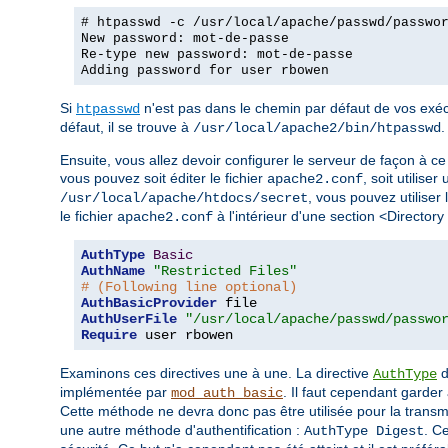
# htpasswd -c /usr/local/apache/passwd/passwo
New password: mot-de-passe
Re-type new password: mot-de-passe
Adding password for user rbowen
Si
n'est pas dans le chemin par défaut de vos exécu
htpasswd
défaut, il se trouve à
.
/usr/local/apache2/bin/htpasswd
Ensuite, vous allez devoir configurer le serveur de façon à ce 
vous pouvez soit éditer le fichier
, soit utiliser
apache2.conf
, vous pouvez utiliser 
/usr/local/apache/htdocs/secret
le fichier
à l'intérieur d'une section <Directory
apache2.conf
AuthType
Basic
AuthName
"Restricted Files"
# (Following line optional)
AuthBasicProvider
AuthUserFile
"/usr/local/apache/passwd/passwo
Require
 user rbowen
Examinons ces directives une à une. La directive
d
AuthType
implémentée par
. Il faut cependant garder 
mod_auth_basic
Cette méthode ne devra donc pas être utilisée pour la trans
une autre méthode d'authentification :
. C
AuthType Digest