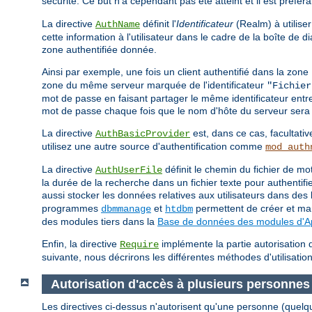
sécurité. Ce but n'a cependant pas été atteint et il est préfér
La directive
définit l'
Identificateur
(Realm) à utiliser
AuthName
cette information à l'utilisateur dans le cadre de la boîte de
zone authentifiée donnée.
Ainsi par exemple, une fois un client authentifié dans la zone
zone du même serveur marquée de l'identificateur
"Fichier
mot de passe en faisant partager le même identificateur entr
mot de passe chaque fois que le nom d'hôte du serveur sera 
La directive
est, dans ce cas, facultativ
AuthBasicProvider
utilisez une autre source d'authentification comme
mod_auth
La directive
définit le chemin du fichier de 
AuthUserFile
la durée de la recherche dans un fichier texte pour authentif
aussi stocker les données relatives aux utilisateurs dans d
programmes
et
permettent de créer et man
dbmmanage
htdbm
des modules tiers dans la
Base de données des modules d'
Enfin, la directive
implémente la partie autorisation d
Require
suivante, nous décrirons les différentes méthodes d'utilisation
Autorisation d'accès à plusieurs personnes
Les directives ci-dessus n'autorisent qu'une personne (quelq