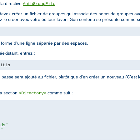
 la directive
.
AuthGroupFile
devez créer un fichier de groupes qui associe des noms de groupes avec
ez le créer avec votre éditeur favori. Son contenu se présente comme su
a forme d'une ligne séparée par des espaces.
éexistant, entrez :
pitts
passe sera ajouté au fichier, plutôt que d'en créer un nouveau (C'est
a section
comme suit :
<Directory>
rds"
s"