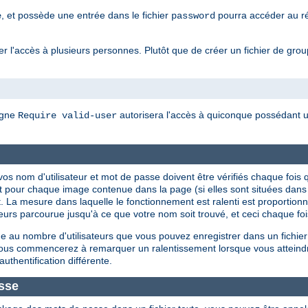
, et possède une entrée dans le fichier
pourra accéder au rép
e
password
 l'accès à plusieurs personnes. Plutôt que de créer un fichier de groupes
igne
autorisera l'accès à quiconque possédant un
Require valid-user
ue vos nom d'utilisateur et mot de passe doivent être vérifiés chaque f
t pour chaque image contenue dans la page (si elles sont situées dan
. La mesure dans laquelle le fonctionnement est ralenti est proportionnel
isateurs parcourue jusqu'à ce que votre nom soit trouvé, et ceci chaque f
 au nombre d'utilisateurs que vous pouvez enregistrer dans un fichier
 vous commencerez à remarquer un ralentissement lorsque vous atteind
authentification différente.
sse