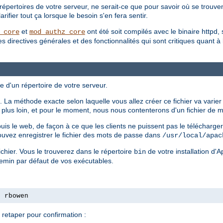
répertoires de votre serveur, ne serait-ce que pour savoir où se trouvent
ifier tout ça lorsque le besoin s'en fera sentir.
et
ont été soit compilés avec le binaire httpd, 
_core
mod_authz_core
irectives générales et des fonctionnalités qui sont critiques quant à la 
e d'un répertoire de votre serveur.
 La méthode exacte selon laquelle vous allez créer ce fichier va varier
ls plus loin, et pour le moment, nous nous contenterons d'un fichier de
epuis le web, de façon à ce que les clients ne puissent pas le télécharg
ouvez enregistrer le fichier des mots de passe dans
/usr/local/apac
chier. Vous le trouverez dans le répertoire
de votre installation d'
bin
hemin par défaut de vos exécutables.
s rbowen
retaper pour confirmation :