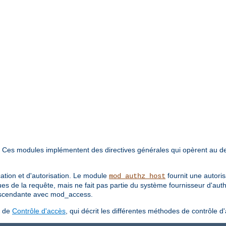
. Ces modules implémentent des directives générales qui opèrent au d
cation et d'autorisation. Le module
fournit une autori
mod_authz_host
ues de la requête, mais ne fait pas partie du système fournisseur d'aut
 ascendante avec mod_access.
s de
Contrôle d'accès
, qui décrit les différentes méthodes de contrôle d