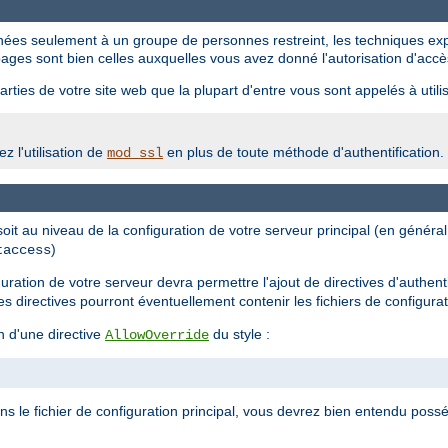
tinées seulement à un groupe de personnes restreint, les techniques ex
ages sont bien celles auxquelles vous avez donné l'autorisation d'accè
rties de votre site web que la plupart d'entre vous sont appelés à utilis
z l'utilisation de
en plus de toute méthode d'authentification.
mod_ssl
 soit au niveau de la configuration de votre serveur principal (en génér
)
taccess
iguration de votre serveur devra permettre l'ajout de directives d'authent
les directives pourront éventuellement contenir les fichiers de configura
n d'une directive
du style :
AllowOverride
ans le fichier de configuration principal, vous devrez bien entendu possé