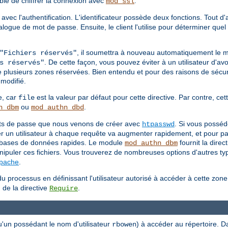
able de chiffrer la connexion avec
.
mod_ssl
 avec l'authentification. L'identificateur possède deux fonctions. Tout d
 dialogue de mot de passe. Ensuite, le client l'utilise pour déterminer q
, il soumettra à nouveau automatiquement le 
"Fichiers réservés"
. De cette façon, vous pouvez éviter à un utilisateur d'avo
s réservés"
e plusieurs zones réservées. Bien entendu et pour des raisons de sécuri
modifié.
e, car
est la valeur par défaut pour cette directive. Par contre, cett
file
ou
.
n_dbm
mod_authn_dbd
mots de passe que nous venons de créer avec
. Si vous posséd
htpasswd
ier un utilisateur à chaque requête va augmenter rapidement, et pour pa
es bases de données rapides. Le module
fournit la direc
mod_authn_dbm
ipuler ces fichiers. Vous trouverez de nombreuses options d'autres type
Apache
.
u processus en définissant l'utilisateur autorisé à accéder à cette zon
 de la directive
.
Require
u'un possédant le nom d'utilisateur
) à accéder au répertoire. D
rbowen