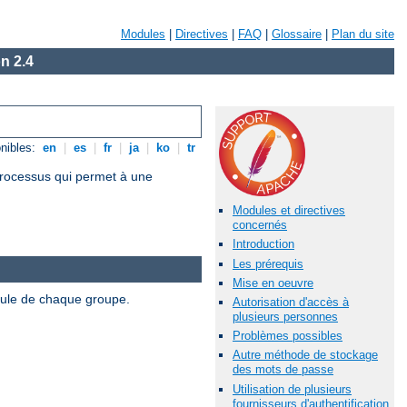
Modules
|
Directives
|
FAQ
|
Glossaire
|
Plan du site
n 2.4
nibles:
en
|
es
|
fr
|
ja
|
ko
|
tr
 processus qui permet à une
Modules et directives
concernés
Introduction
Les prérequis
Mise en oeuvre
odule de chaque groupe.
Autorisation d'accès à
plusieurs personnes
Problèmes possibles
Autre méthode de stockage
des mots de passe
Utilisation de plusieurs
fournisseurs d'authentification